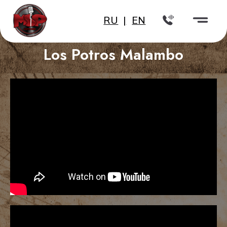
RU
|
EN
Los Potros Malambo